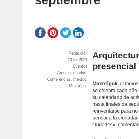
septiembre
Arquitectur
https://www.experimenta.es/author/red
Redacción
Publicado
10.05.2021
presencial
el
Categorías
Eventos
Etiquetas
Arquine
,
charlas
,
Conferencias
,
mexico
,
Mextrópoli
, el famo
Mextrópoli
se celebra cada año 
su calendario de act
hasta finales de sept
reinventarse para no
pensar a la ciudadanía
ciudades», comentan