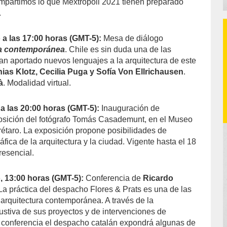
mpartimos lo que Mextrópoli 2021 tienen preparado
.
a las 17:00 horas (GMT-5):
Mesa de diálogo
na contemporánea
. Chile es sin duda una de las
an aportado nuevos lenguajes a la arquitectura de este
ias Klotz, Cecilia Puga y Sofía Von Ellrichausen
.
à
. Modalidad virtual.
a las 20:00 horas (GMT-5):
Inauguración de
osición del fotógrafo Tomás Casademunt, en el Museo
étaro. La exposición propone posibilidades de
áfica de la arquitectura y la ciudad. Vigente hasta el 18
resencial.
 13:00 horas (GMT-5):
Conferencia de
Ricardo
 La práctica del despacho Flores & Prats es una de las
 arquitectura contemporánea. A través de la
tiva de sus proyectos y de intervenciones de
a conferencia el despacho catalán expondrá algunas de