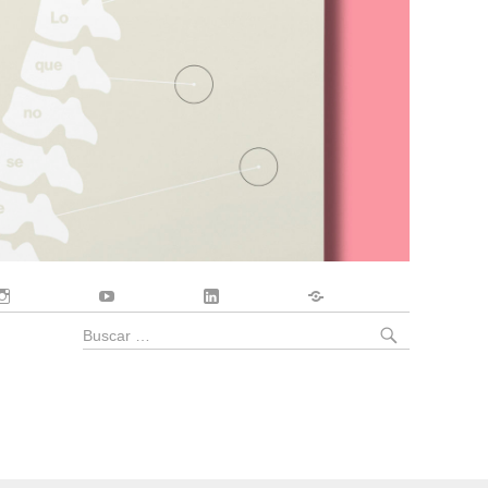
Instagram
YouTube
LinkedIn
Contacto
BUSCA
Buscar
por: