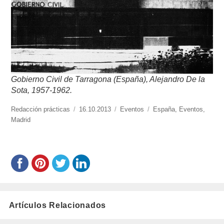
Gobierno Civil de Tarragona (España), Alejandro De la
Sota, 1957-1962.
https://www.experimenta.es/author/redaccion-
Redacción prácticas
Publicado
16.10.2013
Categorías
Eventos
Etiquetas
España
,
Eventos
,
practicas/
Madrid
el
Artículos Relacionados