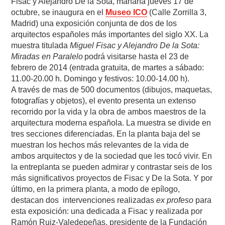
Fisac y Alejandro De la Sota, mañana jueves 17 de
octubre, se inaugura en el
Museo ICO
(Calle Zorrilla 3,
Madrid) una exposición conjunta de dos de los
arquitectos españoles más importantes del siglo XX. La
muestra titulada
Miguel Fisac y Alejandro De la Sota:
Miradas en Paralelo
podrá visitarse hasta el 23 de
febrero de 2014 (entrada gratuita, de martes a sábado:
11.00-20.00 h. Domingo y festivos: 10.00-14.00 h).
A través de mas de 500 documentos (dibujos, maquetas,
fotografías y objetos), el evento presenta un extenso
recorrido por la vida y la obra de ambos maestros de la
arquitectura moderna española. La muestra se divide en
tres secciones diferenciadas. En la planta baja del se
muestran los hechos más relevantes de la vida de
ambos arquitectos y de la sociedad que les tocó vivir. En
la entreplanta se pueden admirar y contrastar seis de los
más significativos proyectos de Fisac y De la Sota. Y por
último, en la primera planta, a modo de epílogo,
destacan dos intervenciones realizadas
ex profeso
para
esta exposición: una dedicada a Fisac y realizada por
Ramón Ruiz-Valedepeñas, presidente de la Fundación