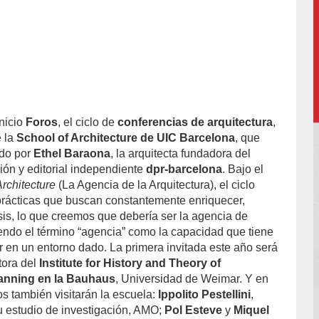
inicio
Foros
, el ciclo de
conferencias de arquitectura
,
 la
School of Architecture de UIC Barcelona
, que
ido por
Ethel Baraona
, la arquitecta fundadora del
ión y editorial independiente
dpr-barcelona
. Bajo el
rchitecture
(La Agencia de la Arquitectura), el ciclo
prácticas que buscan constantemente enriquecer,
isis, lo que creemos que debería ser la agencia de
iendo el término “agencia” como la capacidad que tiene
r en un entorno dado. La primera invitada este año será
tora del
Institute for History and Theory of
lanning en la Bauhaus
, Universidad de Weimar. Y en
os también visitarán la escuela:
Ippolito Pestellini
,
 estudio de investigación, AMO;
Pol Esteve
y
Miquel