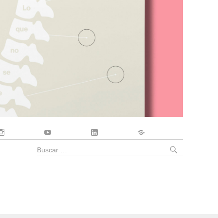
Instagram
YouTube
LinkedIn
Contacto
BUSCA
Buscar
por: