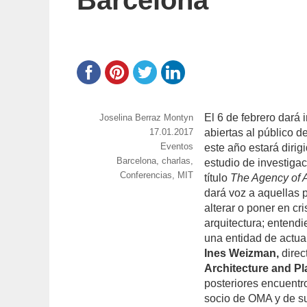
Barcelona
El 6 de febrero dará 
https://www.experimenta.es/author/joselina-
Joselina Berraz Montyn
berraz-
Publicado
17.01.2017
abiertas al público de
montyn/
el
Categorías
Eventos
este año estará dirig
Etiquetas
Barcelona
,
charlas
,
estudio de investigac
Conferencias
,
MIT
título
The Agency of A
dará voz a aquellas 
alterar o poner en cr
arquitectura; entend
una entidad de actua
Ines Weizman,
direc
Architecture and P
posteriores encuentr
socio de OMA y de su