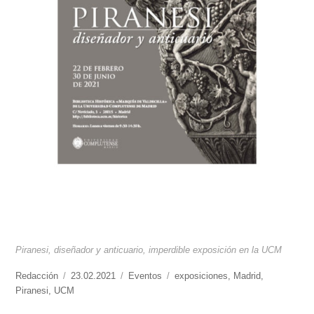
Piranesi, diseñador y anticuario, imperdible exposición en la UCM
https://www.experimenta.es/author/redaccion/
Redacción
Publicado
23.02.2021
Categorías
Eventos
Etiquetas
exposiciones
,
Madrid
,
Piranesi
,
UCM
el