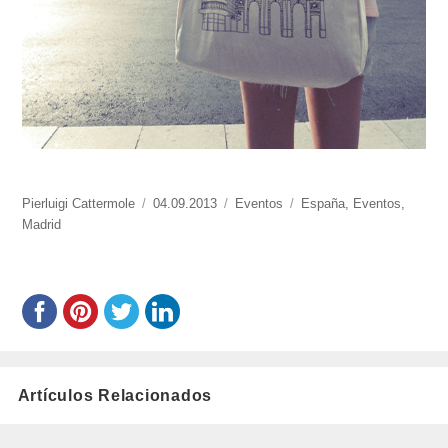
https://www.experimenta.es/author/pierluigi-
Pierluigi Cattermole
Publicado
04.09.2013
Categorías
Eventos
Etiquetas
España
,
Eventos
,
cattermole/
Madrid
el
Artículos Relacionados