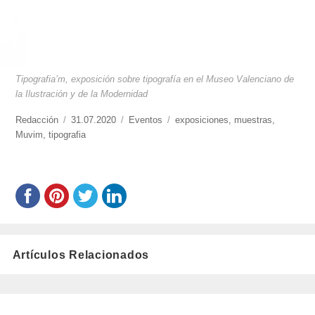
Tipografia’m, exposición sobre tipografía en el Museo Valenciano de
la Ilustración y de la Modernidad
https://www.experimenta.es/author/redaccion/
Redacción
Publicado
31.07.2020
Categorías
Eventos
Etiquetas
exposiciones
,
muestras
,
Muvim
,
tipografia
el
Artículos Relacionados