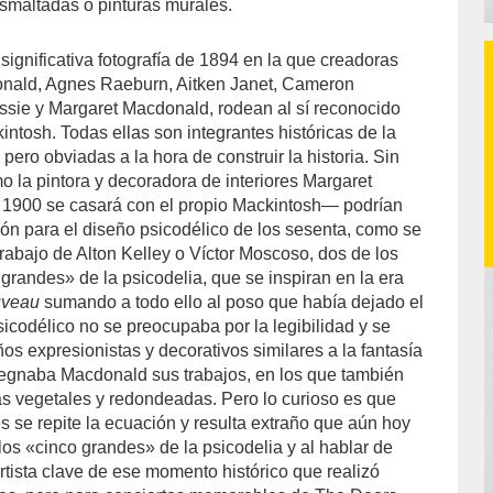
esmaltadas o pinturas murales.
ignificativa fotografía de 1894 en la que creadoras
ald, Agnes Raeburn, Aitken Janet, Cameron
ssie y Margaret Macdonald, rodean al sí reconocido
ntosh. Todas ellas son integrantes históricas de la
ero obviadas a la hora de construir la historia. Sin
o la pintora y decoradora de interiores Margaret
900 se casará con el propio Mackintosh― podrían
ión para el diseño psicodélico de los sesenta, como se
trabajo de Alton Kelley o Víctor Moscoso, dos de los
grandes» de la psicodelia, que se inspiran en la era
uveau
sumando a todo ello al poso que había dejado el
sicodélico no se preocupaba por la legibilidad y se
ños expresionistas y decorativos similares a la fantasía
pregnaba Macdonald sus trabajos, en los que también
s vegetales y redondeadas. Pero lo curioso es que
 se repite la ecuación y resulta extraño que aún hoy
los «cinco grandes» de la psicodelia y al hablar de
ista clave de ese momento histórico que realizó