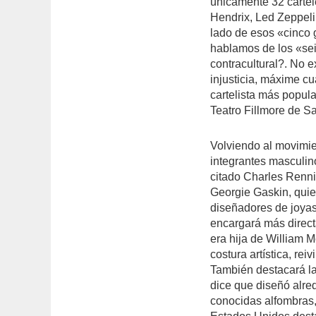
únicamente 32 cartel
Hendrix, Led Zeppeli
lado de esos «cinco 
hablamos de los «se
contracultural?. No 
injusticia, máxime c
cartelista más popula
Teatro Fillmore de S
Volviendo al movimie
integrantes masculin
citado Charles Renn
Georgie Gaskin, quie
diseñadores de joya
encargará más direct
era hija de William M
costura artística, re
También destacará la
dice que diseñó alre
conocidas alfombras,