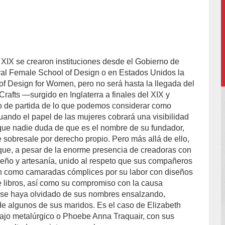
 XIX se crearon instituciones desde el Gobierno de
-
al Female School of Design o en Estados Unidos la
of Design for Women, pero no será hasta la llegada del
rafts ―surgido en Inglaterra a finales del XIX y
o de partida de lo que podemos considerar como
ndo el papel de las mujeres cobrará una visibilidad
nque nadie duda de que es el nombre de su fundador,
e sobresale por derecho propio. Pero más allá de ello,
e que, a pesar de la enorme presencia de creadoras con
eño y artesanía, unido al respeto que sus compañeros
an como camaradas cómplices por su labor con diseños
de libros, así como su compromiso con la causa
ia se haya olvidado de sus nombres ensalzando,
de algunos de sus maridos. Es el caso de Elizabeth
ajo metalúrgico o Phoebe Anna Traquair, con sus