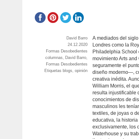
A mediados del siglo
https://www.experimenta.es/author/david
David Barro
barro/
Publicado
24.12.2020
Londres como la Roy
Categorías
Formas Desobedientes
el
Philadelphia School 
Etiquetas
columnas
,
David Barro
,
movimiento Arts and C
Formas Desobedientes
seguramente el punt
Etiquetas blogs
,
opinión
diseño moderno―, cua
creativa inédita. Au
William Morris, el qu
resulta injustificabl
conocimientos de dis
masculinos les tení
textiles, de joyas o 
educativa, la histor
exclusivamente, los 
Waterhouse y su trab