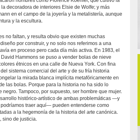
acaron nombres como Florence Koehler, que cultivó la
; la decoradora de interiores Elsie de Wolfe; y más
ann en el campo de la joyería y la metalistería, aunque
tura y la escultura.
no faltan, y resulta obvio que existen muchas
l diseño por construir, y no solo nos referimos a una
odavía en proceso pero cada día más activa. En 1983, el
no David Hammons se puso a vender bolas de nieve
olores étnicos en una calle de Nueva York. Con fina
 del sistema comercial del arte y de su fría historia
ongelar la mirada blanca implícita metafóricamente en
de las bolas. Porque para la historia no ha sido lo
e negro. Tampoco, por supuesto, ser hombre que mujer.
sarrollo histórico-artístico de ambas problemáticas ―y
 podríamos traer aquí― pueden entenderse como
tadas a la hegemonía de la historia del arte canónica.
 sino de justicia.