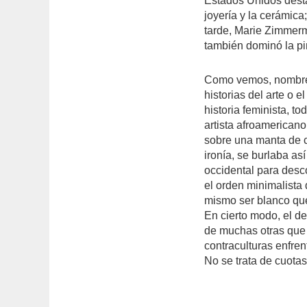
Estados Unidos dest
joyería y la cerámica
tarde, Marie Zimmerm
también dominó la pin
Como vemos, nombres 
historias del arte o e
historia feminista, t
artista afroamerica
sobre una manta de c
ironía, se burlaba así
occidental para desc
el orden minimalista 
mismo ser blanco qu
En cierto modo, el de
de muchas otras que
contraculturas enfren
No se trata de cuotas,