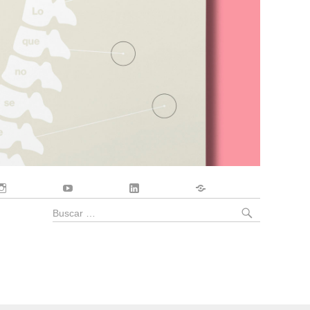
Instagram
YouTube
LinkedIn
Contacto
BUSCA
Buscar
por: