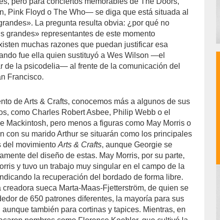
es, pero para conciertos memorables de The Doors,
n, Pink Floyd o The Who― se diga que está situada al
grandes». La pregunta resulta obvia: ¿por qué no
is grandes» representantes de este momento
existen muchas razones que puedan justificar esa
uando fue ella quien sustituyó a Wes Wilson ―el
r de la psicodelia― al frente de la comunicación del
an Francisco.
nto de Arts & Crafts, conocemos más a algunos de sus
os, como Charles Robert Asbee, Philip Webb o el
ie Mackintosh, pero menos a figuras como May Morris o
n con su marido Arthur se situarán como los principales
s del movimiento
Arts & Crafts
, aunque Georgie se
amente del diseño de estas. May Morris, por su parte,
orris y tuvo un trabajo muy singular en el campo de la
ivindicando la recuperación del bordado de forma libre.
 creadora sueca Marta-Maas-Fjetterström, de quien se
dedor de 650 patrones diferentes, la mayoría para sus
 aunque también para cortinas y tapices. Mientras, en