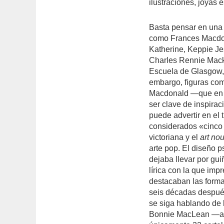
ilustraciones, joyas 
Basta pensar en una s
como Frances Macdon
Katherine, Keppie Je
Charles Rennie Macki
Escuela de Glasgow, p
embargo, figuras com
Macdonald ―que en 1
ser clave de inspirac
puede advertir en el 
considerados «cinco 
victoriana y el
art no
arte pop. El diseño p
dejaba llevar por gui
lírica con la que im
destacaban las forma
seis décadas después
se siga hablando de 
Bonnie MacLean ―art