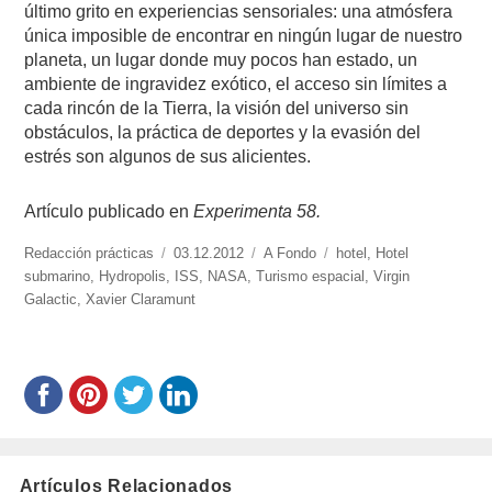
último grito en experiencias sensoriales: una atmósfera
única imposible de encontrar en ningún lugar de nuestro
planeta, un lugar donde muy pocos han estado, un
ambiente de ingravidez exótico, el acceso sin límites a
cada rincón de la Tierra, la visión del universo sin
obstáculos, la práctica de deportes y la evasión del
estrés son algunos de sus alicientes.
Artículo publicado en
Experimenta 58.
https://www.experimenta.es/author/redaccion-
Redacción prácticas
Publicado
03.12.2012
Categorías
A Fondo
Etiquetas
hotel
,
Hotel
practicas/
submarino
,
Hydropolis
,
el
ISS
,
NASA
,
Turismo espacial
,
Virgin
Galactic
,
Xavier Claramunt
Artículos Relacionados