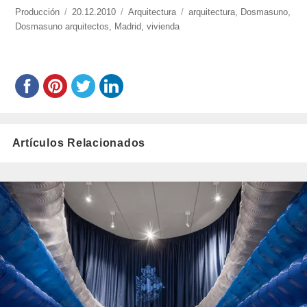
https://www.experimenta.es/author/produccion/
Producción
Publicado
20.12.2010
Categorías
Arquitectura
Etiquetas
arquitectura
,
Dosmasuno
,
Dosmasuno arquitectos
el
,
Madrid
,
vivienda
Artículos Relacionados