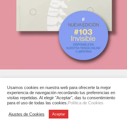
Usamos cookies en nuestra web para ofrecerte la mejor
Experimenta
experiencia de navegación recordando tus preferencias en
C/ Investigación, 7
visitas repetidas. Al elegir "Aceptar", das tu consentimiento
para el uso de todas las cookies.
Política de Cookies
28906 Getafe (Madrid)
T. +34 91 6846116
Ajustes de Cookies
Aceptar
Legales