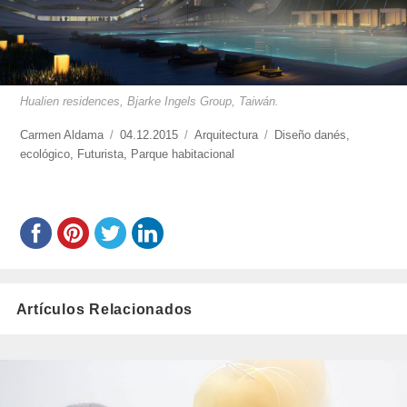
Hualien residences, Bjarke Ingels Group, Taiwán.
https://www.experimenta.es/author/carmen-
Carmen Aldama
Publicado
04.12.2015
Categorías
Arquitectura
Etiquetas
Diseño danés
,
aldama/
ecológico
,
Futurista
el
,
Parque habitacional
Artículos Relacionados