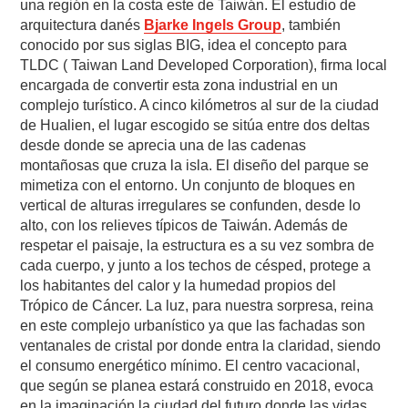
una región en la costa este de Taiwán. El estudio de
arquitectura danés
Bjarke Ingels Group
, también
conocido por sus siglas BIG, idea el concepto para
TLDC ( Taiwan Land Developed Corporation), firma local
encargada de convertir esta zona industrial en un
complejo turístico. A cinco kilómetros al sur de la ciudad
de Hualien, el lugar escogido se sitúa entre dos deltas
desde donde se aprecia una de las cadenas
montañosas que cruza la isla. El diseño del parque se
mimetiza con el entorno. Un conjunto de bloques en
vertical de alturas irregulares se confunden, desde lo
alto, con los relieves típicos de Taiwán. Además de
respetar el paisaje, la estructura es a su vez sombra de
cada cuerpo, y junto a los techos de césped, protege a
los habitantes del calor y la humedad propios del
Trópico de Cáncer. La luz, para nuestra sorpresa, reina
en este complejo urbanístico ya que las fachadas son
ventanales de cristal por donde entra la claridad, siendo
el consumo energético mínimo. El centro vacacional,
que según se planea estará construido en 2018, evoca
en la imaginación la ciudad del futuro donde las vidas