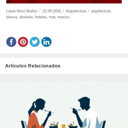
https://www.experimenta.es/author/laura-
Laura Novo Muñoz
Publicado
22.09.2016
Categorías
Arquitectura
Etiquetas
arquitectura
novo-
blanca
,
desierto
,
hoteles
el
,
mar
,
mexico
munoz/
Artículos Relacionados