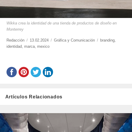
Wikka crea la identidad de una tienda de productos de diseño en
Monterrey
https://www.experimenta.es/author/redaccion/
Redacción
Publicado
13.02.2024
Categorías
Gráfica y Comunicación
Etiquetas
branding
,
identidad
,
marca
el
,
mexico
Artículos Relacionados