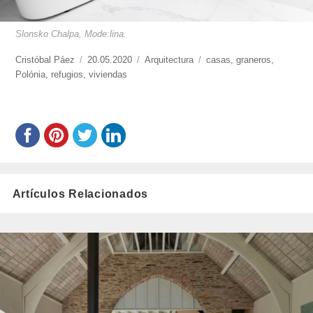
Slonsko Chalpa, Mode:lina.
https://www.experimenta.es/author/cristobal-
Cristóbal Páez
Publicado
20.05.2020
Categorías
Arquitectura
Etiquetas
casas
,
graneros
,
paez/
Polónia
,
refugios
,
el
viviendas
Artículos Relacionados