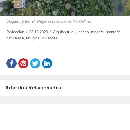
Skigard Hytte: el refugio residencial de Mork-Ulnes
https://www.experimenta.es/author/redaccion/
Redacción
Publicado
08.12.2020
Categorías
Arquitectura
Etiquetas
casas
,
madera
,
montaña
,
naturaleza
,
refugios
el
,
viviendas
Artículos Relacionados