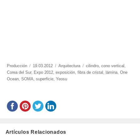
https://www.experimenta.es/author/produccion/
Producción
Publicado
19.03.2012
Categorías
Arquitectura
Etiquetas
cilindro
,
cono vertical
,
Corea del Sur
,
el
Expo 2012
,
exposición
,
fibra de cristal
,
lámina
,
One
Ocean
,
SOMA
,
superficie
,
Yeosu
Artículos Relacionados