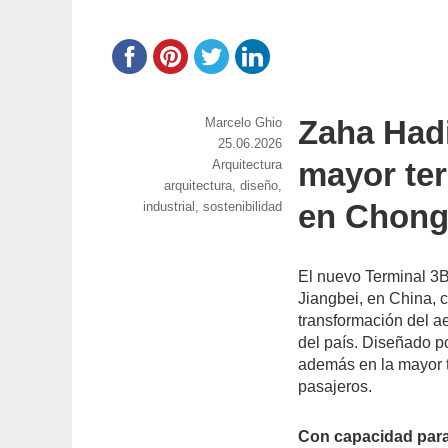
Zaha Hadi
https://www.experimenta.es/author/marcel
Marcelo Ghio
ghio/
Publicado
25.06.2026
mayor ter
Categorías
Arquitectura
el
Etiquetas
arquitectura
,
diseño
,
en Chong
industrial
,
sostenibilidad
El nuevo Terminal 3B
Jiangbei, en China, c
transformación del a
del país. Diseñado p
además en la mayor t
pasajeros.
Con capacidad para 