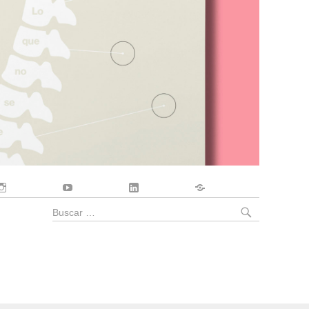
Instagram
YouTube
LinkedIn
Contacto
BUSCA
Buscar
por: