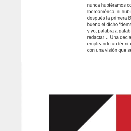
nunca hubiéramos co
Iberoamérica, ni hub
después la primera B
bueno el dicho “dema
y yo, palabra a palab
redactar… Una declar
empleando un término
con una visión que s