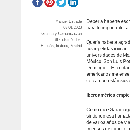
Debería haberte escr
https://www.experimenta.es/author/manuel-
Manuel Estrada
estrada/
Publicado
05.01.2023
para lo importante, 
Categorías
Gráfica y Comunicación
el
Etiquetas
BID
,
efemérides
,
Quería haberte agra
España
,
historia
,
Madrid
tus repetidas invitac
universidades de Méx
México, San Luis Pot
Domingo… El contact
americanos me enseñ
cerca que están sus o
Iberoamérica empie
Como dice Saramago 
sintiendo esa llama
de varios años de vi
intensos de conocer 