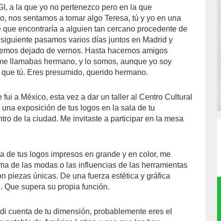
GI, a la que yo no pertenezco pero en la que
jo, nos sentamos a tomar algo Teresa, tú y yo en una
 que encontraría a alguien tan cercano procedente de
 siguiente pasamos varios días juntos en Madrid y
emos dejado de vernos. Hasta hacernos amigos
 me llamabas hermano, y lo somos, aunque yo soy
ue tú. Eres presumido, querido hermano.
fui a México, esta vez a dar un taller al Centro Cultural
 una exposición de tus logos en la sala de tu
tro de la ciudad. Me invitaste a participar en la mesa
ca de tus logos impresos en grande y en color, me
ma de las modas o las influencias de las herramientas
son piezas únicas. De una fuerza estética y gráfica
e. Que supera su propia función.
i cuenta de tu dimensión, probablemente eres el