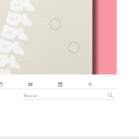
Instagram
YouTube
LinkedIn
Contacto
BUSCA
Buscar
por: