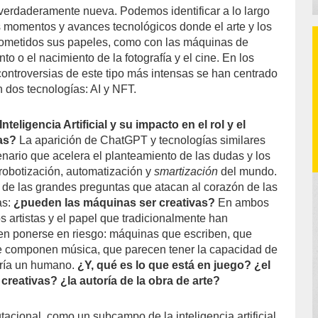
 verdaderamente nueva. Podemos identificar a lo largo
s momentos y avances tecnológicos donde el arte y los
rometidos sus papeles, como con las máquinas de
to o el nacimiento de la fotografía y el cine. En los
controversias de este tipo más intensas se han centrado
dos tecnologías: AI y NFT.
teligencia Artificial y su impacto en el rol y el
tas?
La aparición de ChatGPT y tecnologías similares
nario que acelera el planteamiento de las dudas y los
 robotización, automatización y
smartización
del mundo.
de las grandes preguntas que atacan al corazón de las
as:
¿pueden las máquinas ser creativas?
En ambos
os artistas y el papel que tradicionalmente han
 ponerse en riesgo: máquinas que escriben, que
 componen música, que parecen tener la capacidad de
aría un humano.
¿Y, qué es lo que está en juego? ¿el
creativas? ¿la autoría de la obra de arte?
acional, como un subcampo de la inteligencia artificial