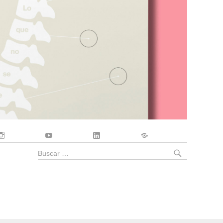
Instagram
YouTube
LinkedIn
Contacto
BUSCA
Buscar
por: