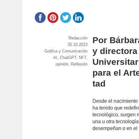
Por Bárbara
https://www.experimenta.es/author/red
Redacción
Publicado
25.10.2023
y director
Categorías
Gráfica y Comunicación
el
Etiquetas
AI
,
ChatGPT
,
NFT
,
Universitar
opinión
,
Reflexión
para el Art
tad
Desde el nacimiento d
ha tenido que redef
tecnológico, surgen 
una u otra tecnología 
desempeñan o en el v