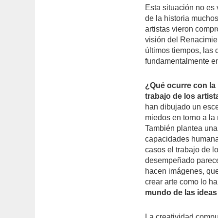
Esta situación no es
de la historia mucho
artistas vieron comp
visión del Renacimien
últimos tiempos, las 
fundamentalmente en 
¿Qué ocurre con la In
trabajo de los artis
han dibujado un esce
miedos en torno a la
También plantea una 
capacidades human
casos el trabajo de l
desempeñado parecen
hacen imágenes, que
crear arte como lo h
mundo de las ideas 
La creatividad comput