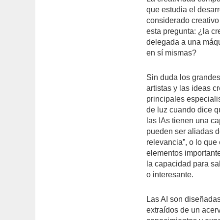
que estudia el desar
considerado creativ
esta pregunta: ¿la c
delegada a una máqu
en sí mismas?
Sin duda los grandes
artistas y las ideas 
principales especial
de luz cuando dice q
las IAs tienen una c
pueden ser aliadas d
relevancia”, o lo que
elementos important
la capacidad para sab
o interesante.
Las AI son diseñadas
extraídos de un acer