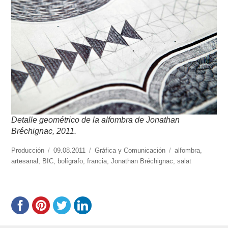
Detalle geométrico de la alfombra de Jonathan
Bréchignac, 2011.
https://www.experimenta.es/author/produccion/
Producción
Publicado
09.08.2011
Categorías
Gráfica y Comunicación
Etiquetas
alfombra
,
artesanal
,
BIC
el
,
bolígrafo
,
francia
,
Jonathan Bréchignac
,
salat