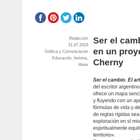
Ser el cam
https://www.experimenta.es/author/red
Redacción
Publicado
31.07.2023
en un proy
Categorías
Gráfica y Comunicación
el
Etiquetas
Educación
,
historia
,
Cherny
libros
Ser el cambio. El a
del escritor argentin
ofrece un mapa sencil
y fluyendo con un ap
fórmulas de vida y de
de reglas rígidas sea
exploración en sí m
espiritualmente equ
territorio».