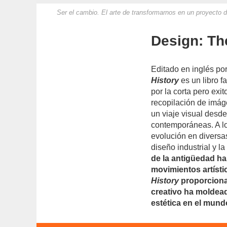
Ser el cambio. El arte de transformarnos en un proyecto 
Design: The
Editado en inglés por
History
es un libro f
por la corta pero exi
recopilación de imáge
un viaje visual desde
contemporáneas. A lo
evolución en diversas
diseño industrial y l
de la antigüedad ha
movimientos artísti
History
proporciona
creativo ha moldead
estética en el mund