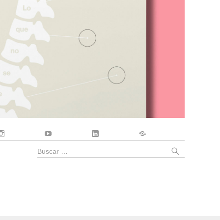
Instagram
YouTube
LinkedIn
Contacto
BUSCA
Buscar
por: