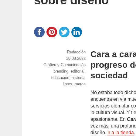
sobre diseño
Cara a cara
https://www.experimenta.es/author/red
Redacción
Publicado
30.08.2022
progreso de
Categorías
Gráfica y Comunicación
el
Etiquetas
branding
,
editorial
,
sociedad
Educación
,
historia
,
libros
,
marca
No estaba todo dicho
encuentra en vía mue
servicios ejemplar co
la cultura visual. Y t
apasionante. En
Car
vez más, una profunda
diseño.
Ir a la tienda
.