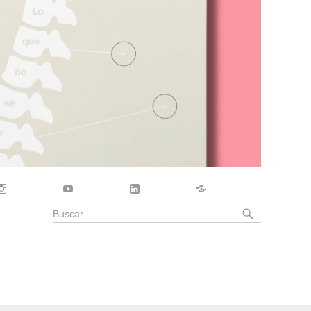
Instagram
YouTube
LinkedIn
Contacto
BUSCA
Buscar
por: