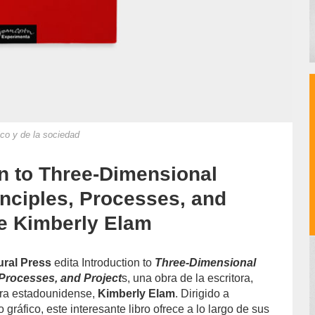
ico y de la sociedad
on to Three-Dimensional
inciples, Processes, and
de Kimberly Elam
ural Press
edita Introduction to
Three-Dimensional
 Processes, and Project
s, una obra de la escritora,
ora estadounidense,
Kimberly Elam
. Dirigido a
 gráfico, este interesante libro ofrece a lo largo de sus