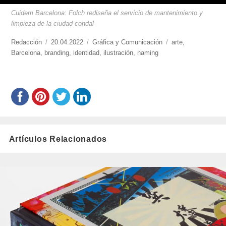
Cuidem Barcelona: Folch rediseña el servicio de mantenimiento y
limpieza de la ciudad condal
https://www.experimenta.es/author/redaccion/
Redacción
Publicado
20.04.2022
Categorías
Gráfica y Comunicación
Etiquetas
arte
,
Barcelona
,
branding
el
,
identidad
,
ilustración
,
naming
Artículos Relacionados