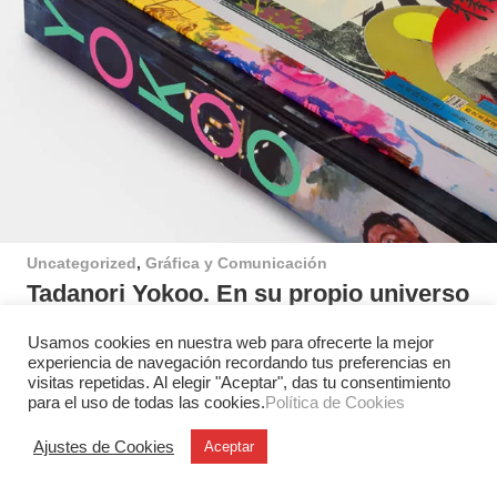
Uncategorized
,
Gráfica y Comunicación
Tadanori Yokoo. En su propio universo
Unit Editions lanzó un libro acerca del legendario artista,
Usamos cookies en nuestra web para ofrecerte la mejor
diseñador gráfico e ilustrador japonés Tadanori
experiencia de navegación recordando tus preferencias en
Yokoo. Con noventa años cumplidos en junio…
visitas repetidas. Al elegir "Aceptar", das tu consentimiento
para el uso de todas las cookies.
Política de Cookies
Ajustes de Cookies
Aceptar