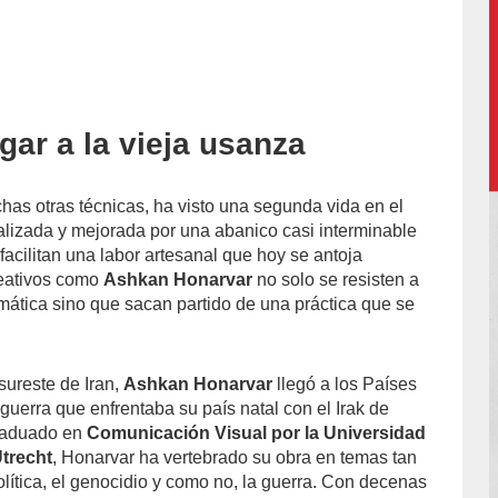
gar a la vieja usanza
accion/
has otras técnicas, ha visto una segunda vida en el
italizada y mejorada por una abanico casi interminable
acilitan una labor artesanal que hoy se antoja
reativos como
Ashkan Honarvar
no solo se resisten a
rmática sino que sacan partido de una práctica que se
sureste de Iran,
Ashkan Honarvar
llegó a los Países
guerra que enfrentaba su país natal con el Irak de
raduado en
Comunicación Visual por la Universidad
Utrecht
, Honarvar ha vertebrado su obra en temas tan
lítica, el genocidio y como no, la guerra. Con decenas