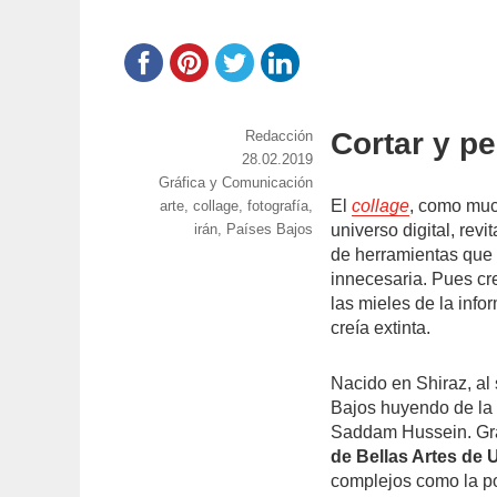
Cortar y pe
https://www.experimenta.es/author/red
Redacción
Publicado
28.02.2019
Categorías
Gráfica y Comunicación
el
El
collage
, como muc
Etiquetas
arte
,
collage
,
fotografía
,
irán
,
Países Bajos
universo digital, rev
de herramientas que f
innecesaria. Pues c
las mieles de la info
creía extinta.
Nacido en Shiraz, al 
Bajos huyendo de la 
Saddam Hussein. G
de Bellas Artes de 
complejos como la po