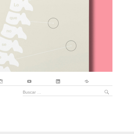
Instagram
YouTube
LinkedIn
Contacto
BUSCA
Buscar
por: