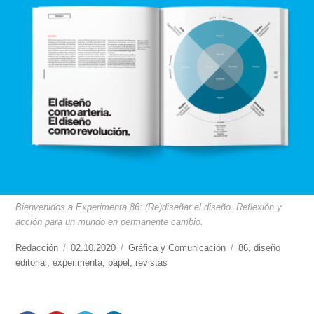
Bienvenidos a Experimenta 86: (Re)diseñar el diseño. Reflexión y
acción para un mundo en permanente cambio.
https://www.experimenta.es/author/redaccion/
Redacción
Publicado
02.10.2020
Categorías
Gráfica y Comunicación
Etiquetas
86
,
diseño
editorial
,
experimenta
el
,
papel
,
revistas