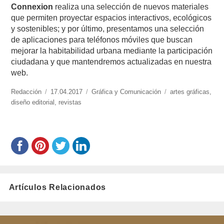
Connexion
realiza una selección de nuevos materiales
que permiten proyectar espacios interactivos, ecológicos
y sostenibles; y por último, presentamos una selección
de aplicaciones para teléfonos móviles que buscan
mejorar la habitabilidad urbana mediante la participación
ciudadana y que mantendremos actualizadas en nuestra
web.
https://www.experimenta.es/author/redaccion/
Redacción
Publicado
17.04.2017
Categorías
Gráfica y Comunicación
Etiquetas
artes gráficas
,
diseño editorial
el
,
revistas
Artículos Relacionados