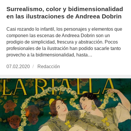
Surrealismo, color y bidimensionalidad
en las ilustraciones de Andreea Dobrin
Casi rozando lo infantil, los personajes y elementos que
componen las escenas de Andreea Dobrin son un
prodigio de simplicidad, frescura y abstracción. Pocos
profesionales de la ilustración han podido sacarle tanto
provecho a la bidimensionalidad, hasta…
Publicado
07.02.2020
https://www.experimenta.es/author/redaccion/
Redacción
el