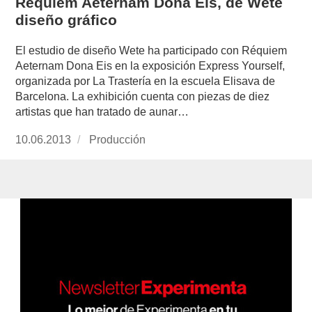
Requiem Aeternam Dona Eis, de Wete
diseño gráfico
El estudio de diseño Wete ha participado con Réquiem
Aeternam Dona Eis en la exposición Express Yourself,
organizada por La Trastería en la escuela Elisava de
Barcelona. La exhibición cuenta con piezas de diez
artistas que han tratado de aunar…
Publicado
10.06.2013
https://www.experimenta.es/author/produccion
Producción
el