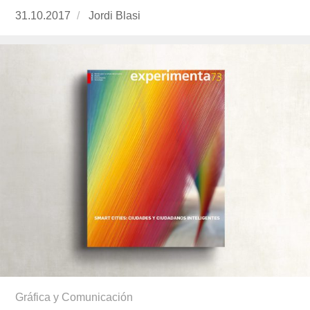
Publicado
31.10.2017
https://www.experimenta.es/author/jordi-
Jordi Blasi
el
blasi/
Gráfica y Comunicación