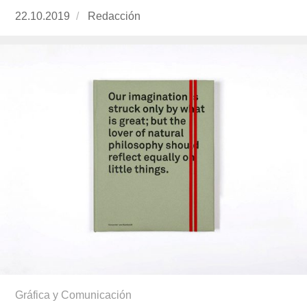
Publicado
22.10.2019
https://www.experimenta.es/author/redaccion/
Redacción
el
Gráfica y Comunicación