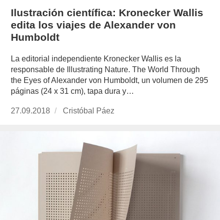
Ilustración científica: Kronecker Wallis
edita los viajes de Alexander von
Humboldt
La editorial independiente Kronecker Wallis es la
responsable de Illustrating Nature. The World Through
the Eyes of Alexander von Humboldt, un volumen de 295
páginas (24 x 31 cm), tapa dura y…
Publicado
27.09.2018
https://www.experimenta.es/author/cristobal-
Cristóbal Páez
el
paez/