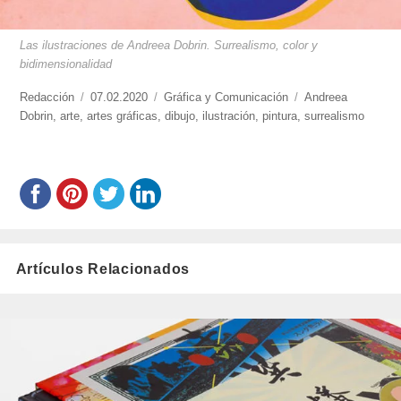
Las ilustraciones de Andreea Dobrin. Surrealismo, color y
bidimensionalidad
https://www.experimenta.es/author/redaccion/
Redacción
Publicado
07.02.2020
Categorías
Gráfica y Comunicación
Etiquetas
Andreea
Dobrin
,
arte
,
artes gráficas
el
,
dibujo
,
ilustración
,
pintura
,
surrealismo
Artículos Relacionados