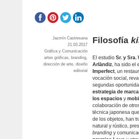
Filosofía
k
https://www.experimenta.es/author/jazmin-
Jazmín Castresana
castresana/
Publicado
21.03.2017
Categorías
Gráfica y Comunicación
el
El estudio
Sr. y Sra.
Etiquetas
artes gráficas
,
branding
,
dirección de arte
,
diseño
Arlàndiz
, ha sido el
editorial
Imperfect
, un resta
vocación social, rev
segundas oportunidad
estrategia de marca
los espacios
y
mobil
colaboración de otros
técnica japonesa que
de los objetos, han t
natural y rústico, pr
branding
y comunicac