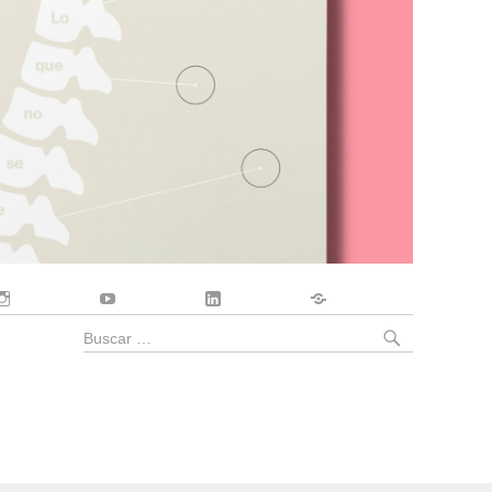
Instagram
YouTube
LinkedIn
Contacto
BUSCA
Buscar
por: