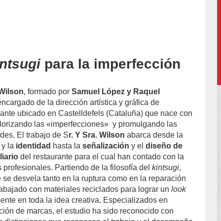
intsugi
para la imperfección
 Wilson
, formado por
Samuel López y Raquel
 encargado de la dirección artística y gráfica de
urante ubicado en Castelldefels (Cataluña) que nace con
alorizando las «imperfecciones» y promulgando las
es. El trabajo de S
r. Y Sra. Wilson
abarca desde la
y la
identidad
hasta la
señalización
y el
diseño de
iario
del restaurante para el cual han contado con la
 profesionales. Partiendo de la filosofía del
kintsugi
,
 se desvela tanto en la ruptura como en la reparación
rabajado con materiales reciclados para lograr un
look
esente en toda la idea creativa. Especializados en
ión de marcas, el estudio ha sido reconocido con