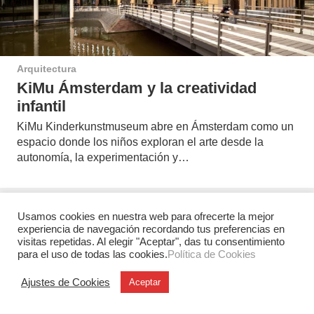
Arquitectura
KiMu Ámsterdam y la creatividad
infantil
KiMu Kinderkunstmuseum abre en Ámsterdam como un
espacio donde los niños exploran el arte desde la
autonomía, la experimentación y…
Usamos cookies en nuestra web para ofrecerte la mejor
Deja una respuesta
experiencia de navegación recordando tus preferencias en
visitas repetidas. Al elegir "Aceptar", das tu consentimiento
para el uso de todas las cookies.
Política de Cookies
Ajustes de Cookies
Aceptar
Tu dirección de correo electrónico no será publicada.
Los
campos obligatorios están marcados con
*