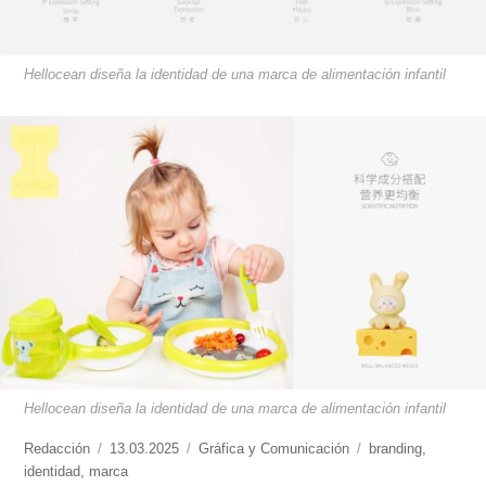
Hellocean diseña la identidad de una marca de alimentación infantil
Hellocean diseña la identidad de una marca de alimentación infantil
https://www.experimenta.es/author/redaccion/
Redacción
Publicado
13.03.2025
Categorías
Gráfica y Comunicación
Etiquetas
branding
,
identidad
,
marca
el