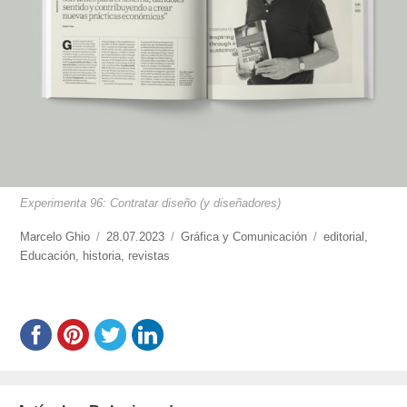
Experimenta 96: Contratar diseño (y diseñadores)
https://www.experimenta.es/author/marcelo-
Marcelo Ghio
Publicado
28.07.2023
Categorías
Gráfica y Comunicación
Etiquetas
editorial
,
ghio/
Educación
,
historia
el
,
revistas