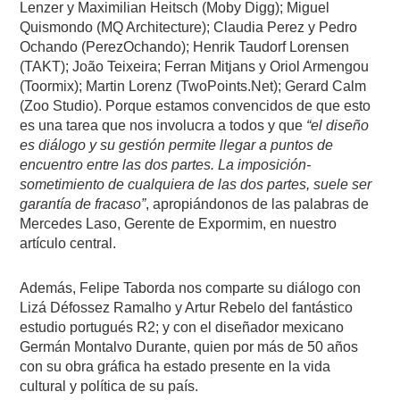
Lenzer y Maximilian Heitsch (Moby Digg); Miguel
Quismondo (MQ Architecture); Claudia Perez y Pedro
Ochando (PerezOchando); Henrik Taudorf Lorensen
(TAKT); João Teixeira; Ferran Mitjans y Oriol Armengou
(Toormix); Martin Lorenz (TwoPoints.Net); Gerard Calm
(Zoo Studio). Porque estamos convencidos de que esto
es una tarea que nos involucra a todos y que
“el diseño
es diálogo y su gestión permite llegar a puntos de
encuentro entre las dos partes. La imposición-
sometimiento de cualquiera de las dos partes, suele ser
garantía de fracaso”
, apropiándonos de las palabras de
Mercedes Laso, Gerente de Expormim, en nuestro
artículo central.
Además, Felipe Taborda nos comparte su diálogo con
Lizá Défossez Ramalho y Artur Rebelo del fantástico
estudio portugués R2; y con el diseñador mexicano
Germán Montalvo Durante, quien por más de 50 años
con su obra gráfica ha estado presente en la vida
cultural y política de su país.