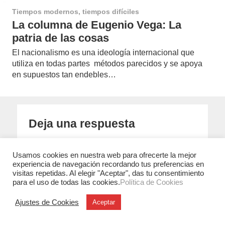
Tiempos modernos, tiempos difíciles
La columna de Eugenio Vega: La
patria de las cosas
El nacionalismo es una ideología internacional que
utiliza en todas partes métodos parecidos y se apoya
en supuestos tan endebles…
Deja una respuesta
Usamos cookies en nuestra web para ofrecerte la mejor
experiencia de navegación recordando tus preferencias en
Tu dirección de correo electrónico no será publicada.
Los
visitas repetidas. Al elegir "Aceptar", das tu consentimiento
campos obligatorios están marcados con
*
para el uso de todas las cookies.
Política de Cookies
Ajustes de Cookies
Aceptar
COMENTARIO
*