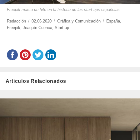
Freepik marca un hito en la historia de las start-ups españolas
https://www.experimenta.es/author/redaccion/
Redacción
Publicado
02.06.2020
Categorías
Gráfica y Comunicación
Etiquetas
España
,
Freepik
,
Joaquín Cuenca
el
,
Start-up
Artículos Relacionados