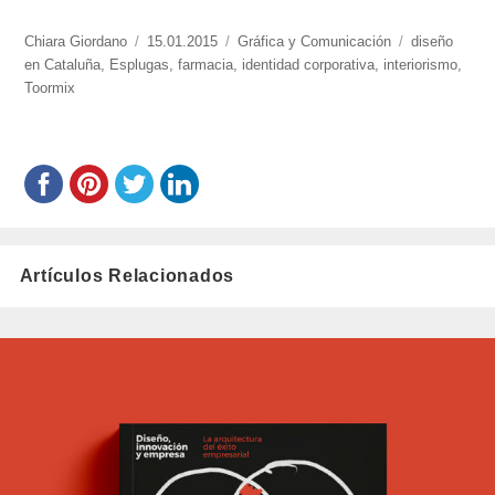
https://www.experimenta.es/author/chiara-
Chiara Giordano
Publicado
15.01.2015
Categorías
Gráfica y Comunicación
Etiquetas
diseño
giordano/
en Cataluña
,
Esplugas
el
,
farmacia
,
identidad corporativa
,
interiorismo
,
Toormix
Artículos Relacionados