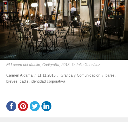
El Lucero del Muelle, Cadigrafía, 2015. © Julio González
https://www.experimenta.es/author/carmen-
Carmen Aldama
Publicado
11.11.2015
Categorías
Gráfica y Comunicación
Etiquetas
bares
,
aldama/
breves
,
cadiz
,
identidad corporativa
el