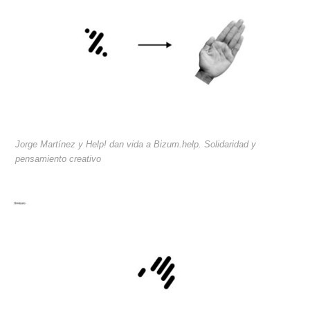
Jorge Martínez y Help! dan vida a Bizum.help. Solidaridad y
pensamiento creativo