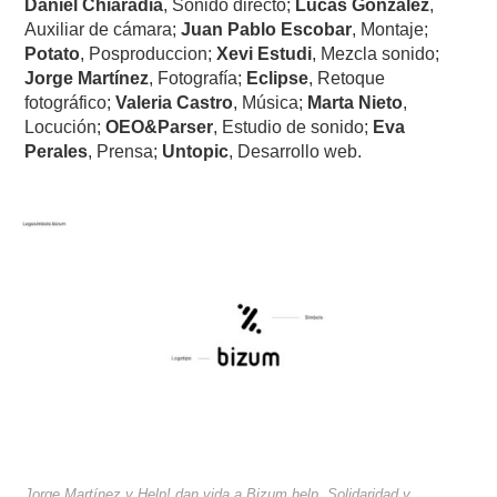
Daniel Chiaradia
, Sonido directo;
Lucas González
,
Auxiliar de cámara;
Juan Pablo Escobar
, Montaje;
Potato
, Posproduccion;
Xevi Estudi
, Mezcla sonido;
Jorge Martínez
, Fotografía;
Eclipse
, Retoque
fotográfico;
Valeria Castro
, Música;
Marta Nieto
,
Locución;
OEO&Parser
, Estudio de sonido;
Eva
Perales
, Prensa;
Untopic
, Desarrollo web.
Jorge Martínez y Help! dan vida a Bizum.help. Solidaridad y