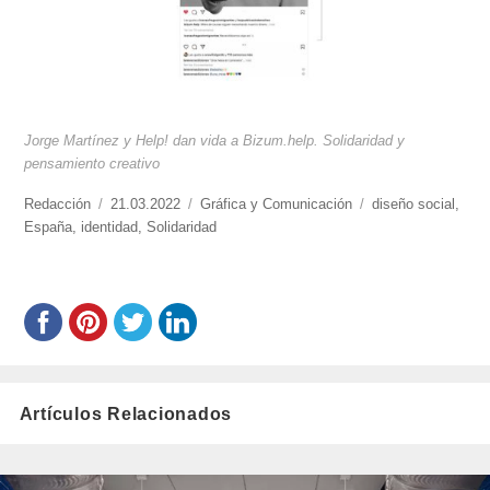
Jorge Martínez y Help! dan vida a Bizum.help. Solidaridad y
pensamiento creativo
https://www.experimenta.es/author/redaccion/
Redacción
Publicado
21.03.2022
Categorías
Gráfica y Comunicación
Etiquetas
diseño social
,
España
,
identidad
el
,
Solidaridad
Artículos Relacionados