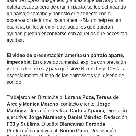
ristra de
copies
, imágenes, gráficas superlativas y una
paleta escueta pero de gran impacto, se fue delineando
un paisaje cercano y honesto que conecta con el
observador de forma instantánea. «Bizum.help es, en
esencia, un lugar en el que, aquellos que quieran
ayudar, puedan encontrarse con aquellos que necesitan
ayuda».
El video de presentación amerita un párrafo aparte,
impecable.
En clave documental, explica con precisión
y contexto qué es y para qué sirve Bizum.help. Destaca
especialmente el tono de las entrevistas y el diseño de
sonido.
Trabajaron en Bizum.help:
Lorena Poza, Teresa de
Arce y Monica Moreno
, contacto cliente;
Jorge
Martínez
, Dirección creativa;
Carlota Aparici
, Dirección
ejecutiva;
Jorge Martínez y Daniel Méndez
, Redacción;
F33 y Sublima
, Diseño;
Blancamar Foronda
,
Producción audiovisual;
Sergio Piera
, Realización;