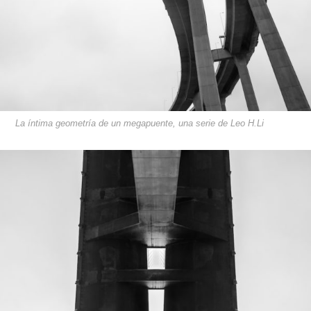
La íntima geometría de un megapuente, una serie de Leo H.Li