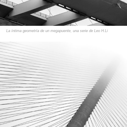
La íntima geometría de un megapuente, una serie de Leo H.Li