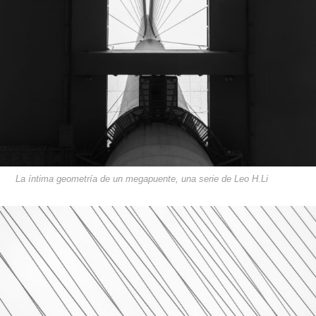
La íntima geometría de un megapuente, una serie de Leo H.Li