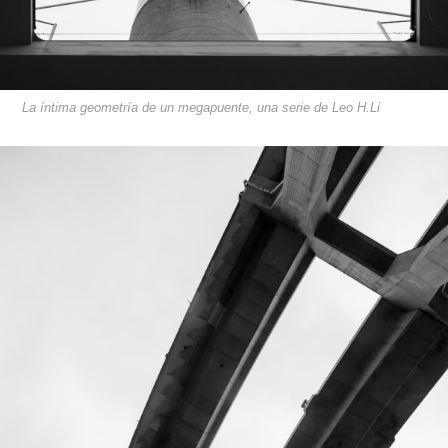
La íntima geometría de un megapuente, una serie de Leo H.Li