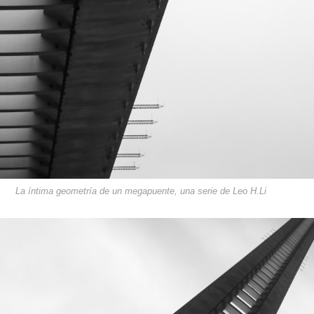
La íntima geometría de un megapuente, una serie de Leo H.Li