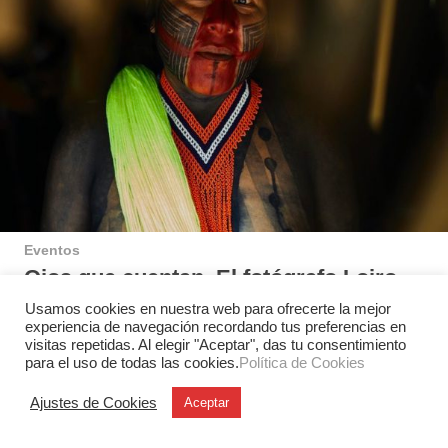
Eventos
Ojos que cuentan. El fotógrafo Loiro
Cunha y las mujeres kayapó
Usamos cookies en nuestra web para ofrecerte la mejor
experiencia de navegación recordando tus preferencias en
“Trabajo con fotografía desde 2005 —nos adelanta
visitas repetidas. Al elegir "Aceptar", das tu consentimiento
Cunha—. Cuando empecé me enamoré profundamente,
para el uso de todas las cookies.
Política de Cookies
no sólo del universo de la fotografía,…
Ajustes de Cookies
Aceptar