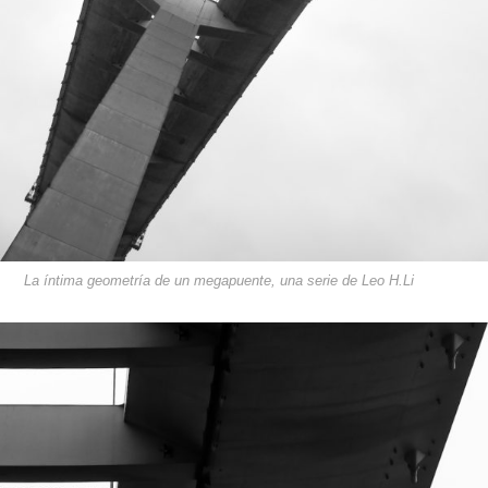
La íntima geometría de un megapuente, una serie de Leo H.Li