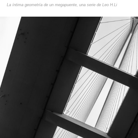
La íntima geometría de un megapuente, una serie de Leo H.Li