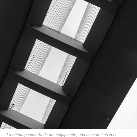
La íntima geometría de un megapuente, una serie de Leo H.Li