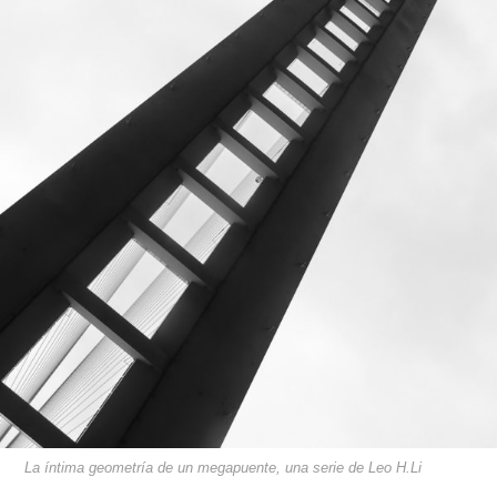
La íntima geometría de un megapuente, una serie de Leo H.Li