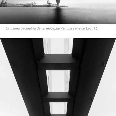
La íntima geometría de un megapuente, una serie de Leo H.Li