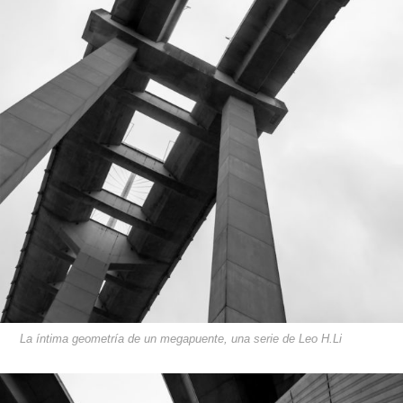
La íntima geometría de un megapuente, una serie de Leo H.Li