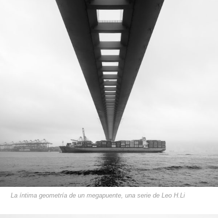
La íntima geometría de un megapuente, una serie de Leo H.Li