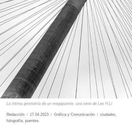
La íntima geometría de un megapuente, una serie de Leo H.Li
https://www.experimenta.es/author/redaccion/
Redacción
Publicado
17.04.2023
Categorías
Gráfica y Comunicación
Etiquetas
ciudades
,
fotografía
,
puentes
el