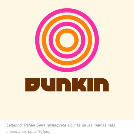
Lettering: Rafael Serra reinterpreta algunas de las marcas más
importantes de la historia