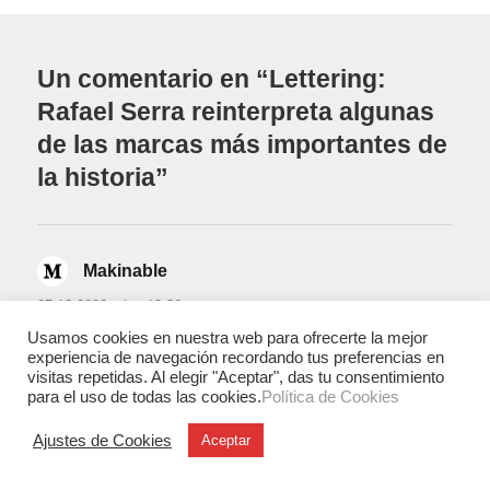
Un comentario en “Lettering:
Rafael Serra reinterpreta algunas
de las marcas más importantes de
la historia”
Makinable
dice:
07.12.2023 a las 12:26
Usamos cookies en nuestra web para ofrecerte la mejor
experiencia de navegación recordando tus preferencias en
Ese estilo retro que recuerda a los años 80 es
visitas repetidas. Al elegir "Aceptar", das tu consentimiento
sencillamente espectacular. Pareciera que estamos
para el uso de todas las cookies.
Política de Cookies
viendo aquellas populares revistas de informática de
la época o un Spectrum 48k. Enhorabuena al autor.
Ajustes de Cookies
Aceptar