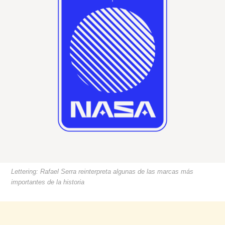
Lettering: Rafael Serra reinterpreta algunas de las marcas más
importantes de la historia