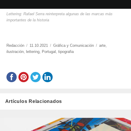
Lettering: Rafael Serra reinterpreta algunas de las marcas más
importantes de la historia
https://www.experimenta.es/author/redaccion/
Redacción
Publicado
11.10.2021
Categorías
Gráfica y Comunicación
Etiquetas
arte
,
ilustración
,
lettering
el
,
Portugal
,
tipografia
Artículos Relacionados