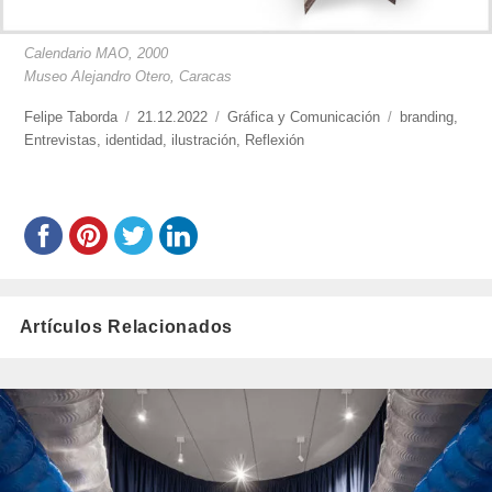
Calendario MAO, 2000
Museo Alejandro Otero, Caracas
https://www.experimenta.es/author/felipe-
Felipe Taborda
Publicado
21.12.2022
Categorías
Gráfica y Comunicación
Etiquetas
branding
,
taborda/
Entrevistas
,
identidad
el
,
ilustración
,
Reflexión
Artículos Relacionados