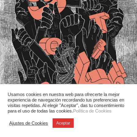
Usamos cookies en nuestra web para ofrecerte la mejor
experiencia de navegación recordando tus preferencias en
Gráfica y Comunicación
visitas repetidas. Al elegir "Aceptar", das tu consentimiento
Mohammad Afshar y la fuerza del
para el uso de todas las cookies.
Política de Cookies
cartel
Ajustes de Cookies
Aceptar
Los carteles del diseñador iraní Mohammad Afshar
destacan por una poderosa combinación de imagen,