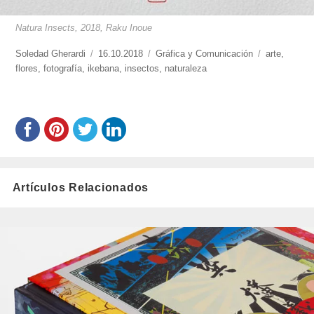
Natura Insects, 2018, Raku Inoue
https://www.experimenta.es/author/soledad-
Soledad Gherardi
Publicado
16.10.2018
Categorías
Gráfica y Comunicación
Etiquetas
arte
,
gherardi/
flores
,
fotografía
,
ikebana
el
,
insectos
,
naturaleza
Artículos Relacionados