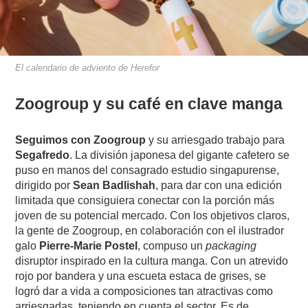
El calendario de adviento de Herefor
Zoogroup y su café en clave manga
Seguimos con Zoogroup
y su arriesgado trabajo para
Segafredo
. La división japonesa del gigante cafetero se
puso en manos del consagrado estudio singapurense,
dirigido por
Sean Badlishah
, para dar con una edición
limitada que consiguiera conectar con la porción más
joven de su potencial mercado. Con los objetivos claros,
la gente de Zoogroup, en colaboración con el ilustrador
galo
Pierre-Marie Postel
, compuso un
packaging
disruptor inspirado en la cultura manga. Con un atrevido
rojo por bandera y una escueta estaca de grises, se
logró dar a vida a composiciones tan atractivas como
arriesgadas, teniendo en cuenta el sector. Es de