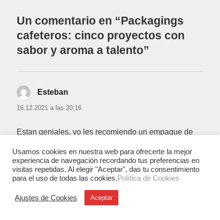
Un comentario en “Packagings
cafeteros: cinco proyectos con
sabor y aroma a talento”
Esteban
dice:
16.12.2021 a las 20:16
Estan geniales, yo les recomiendo un empaque de
Galante que me ha parecido hermoso, es de una
Usamos cookies en nuestra web para ofrecerte la mejor
bebida de café, un cold brew coffee.
experiencia de navegación recordando tus preferencias en
visitas repetidas. Al elegir "Aceptar", das tu consentimiento
para el uso de todas las cookies.
Política de Cookies
Ajustes de Cookies
Aceptar
Deja una respuesta