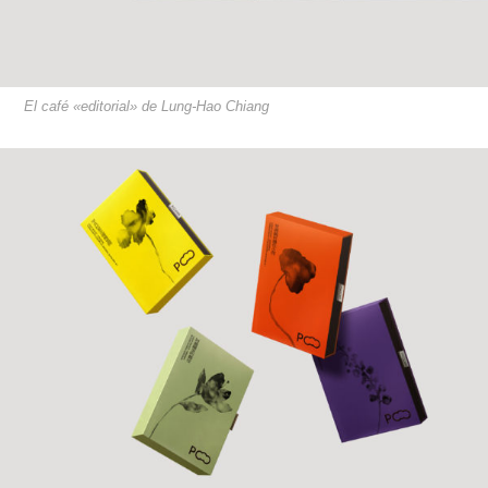
El café «editorial» de Lung-Hao Chiang