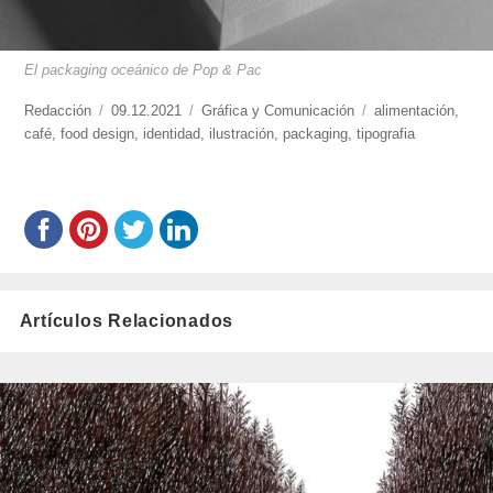
El packaging oceánico de Pop & Pac
https://www.experimenta.es/author/redaccion/
Redacción
Publicado
09.12.2021
Categorías
Gráfica y Comunicación
Etiquetas
alimentación
,
café
,
food design
el
,
identidad
,
ilustración
,
packaging
,
tipografia
Artículos Relacionados