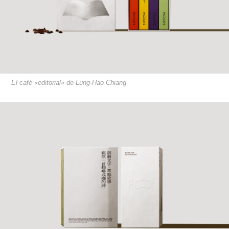
El café «editorial» de Lung-Hao Chiang