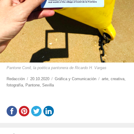
Pantone Conil, la poética pantonera de Ricardo H. Vargas
https://www.experimenta.es/author/redaccion/
Redacción
Publicado
20.10.2020
Categorías
Gráfica y Comunicación
Etiquetas
arte
,
creativa
,
fotografía
,
Pantone
el
,
Sevilla