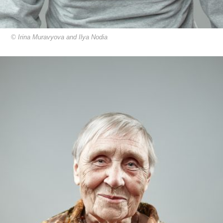
© Irina Muravyova and Ilya Nodia