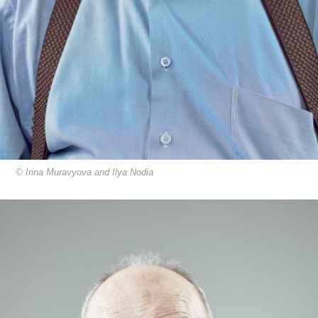
© Irina Muravyova and Ilya Nodia