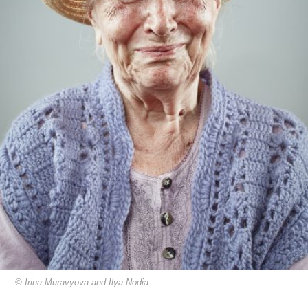
© Irina Muravyova and Ilya Nodia