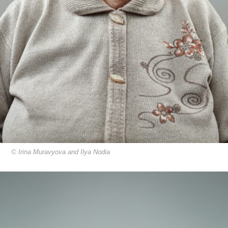
© Irina Muravyova and Ilya Nodia