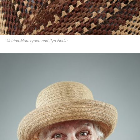
© Irina Muravyova and Ilya Nodia