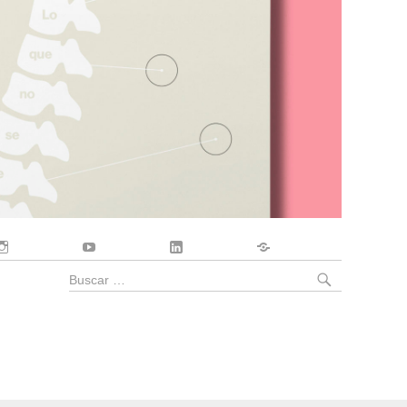
Instagram
YouTube
LinkedIn
Contacto
BUSCA
Buscar
por: