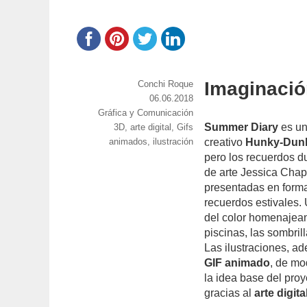
Imaginació
https://www.experimenta.es/author/conchi-
Conchi Roque
roque/
Publicado
06.06.2018
Categorías
Gráfica y Comunicación
el
Summer Diary
es un
Etiquetas
3D
,
arte digital
,
Gifs
animados
,
ilustración
creativo
Hunky-Dun
pero los recuerdos du
de arte Jessica Chapi
presentadas en forma
recuerdos estivales. 
del color homenajean
piscinas, las sombril
Las ilustraciones, a
GIF animado
, de mo
la idea base del pro
gracias al
arte digita