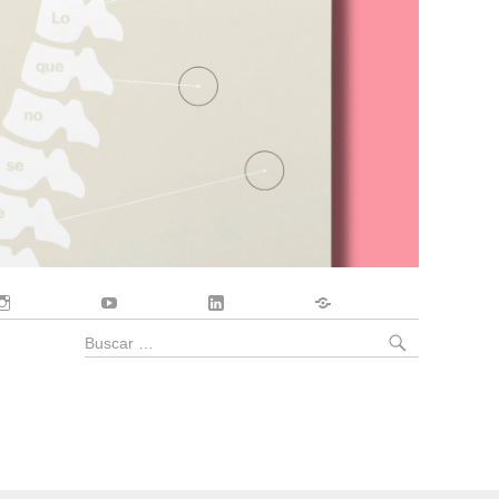
Instagram
YouTube
LinkedIn
Contacto
BUSCA
Buscar
por: