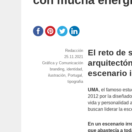
con mucha energ
El reto de 
https://www.experimenta.es/author/red
Redacción
Publicado
25.11.2021
arquitectón
Categorías
Gráfica y Comunicación
el
Etiquetas
branding
,
identidad
,
escenario i
ilustración
,
Portugal
,
tipografia
UMA
, el famoso est
2012 por la diseñado
vida y personalidad 
buscan liderar la esc
En un escenario irre
que abastecía a to