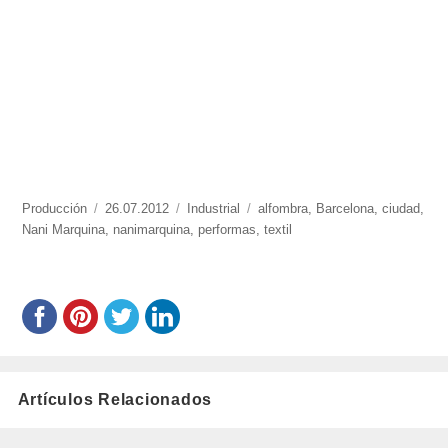
https://www.experimenta.es/author/produccion/
Producción
Publicado
26.07.2012
Categorías
Industrial
Etiquetas
alfombra
,
Barcelona
,
ciudad
,
Nani Marquina
el
,
nanimarquina
,
performas
,
textil
Artículos Relacionados