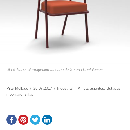
Ula & Baba, el imaginario africano de Serena Confalonieri
https://www.experimenta.es/author/pilar-
Pilar Mellado
Publicado
25.07.2017
Categorías
Industrial
Etiquetas
África
,
asientos
,
Butacas
,
mellado/
mobiliario
,
sillas
el