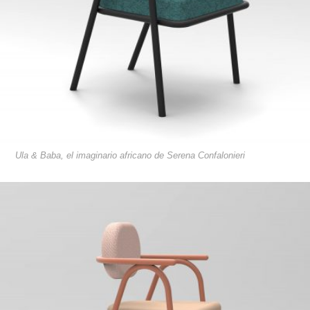
Ula & Baba, el imaginario africano de Serena Confalonieri