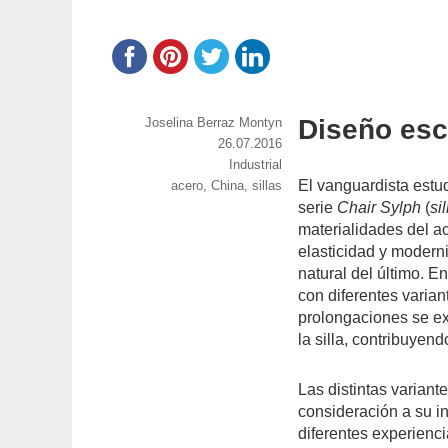
Diseño esc
https://www.experimenta.es/author/joselina-
Joselina Berraz Montyn
berraz-
Publicado
26.07.2016
montyn/
el
Categorías
Industrial
El vanguardista estu
Etiquetas
acero
,
China
,
sillas
serie
Chair Sylph
(
sil
materialidades del ac
elasticidad y moderni
natural del último. E
con diferentes varia
prolongaciones se ext
la silla, contribuyen
Las distintas varian
consideración a su i
diferentes experienc