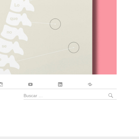
Instagram
YouTube
LinkedIn
Contacto
BUSCA
Buscar
por: