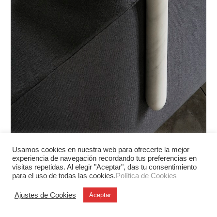
Usamos cookies en nuestra web para ofrecerte la mejor
experiencia de navegación recordando tus preferencias en
visitas repetidas. Al elegir "Aceptar", das tu consentimiento
Asiento de espera con portaobjetos y cargador wireless
para el uso de todas las cookies.
Política de Cookies
Refill, Filippo Protasoni. Clique Editions, 2014.
Ajustes de Cookies
Aceptar
https://www.experimenta.es/author/mariavila/
María Vila Salgado
Publicado
23.06.2014
Categorías
Industrial
Etiquetas
Clique Editions
,
diseño en Milán
,
madera
el
,
mármol
,
Salone