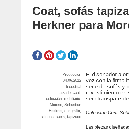
Coat, sofás tapiz
Herkner para Mo
El diseñador al
https://www.experimenta.es/author/prod
Producción
vez con la firma i
Publicado
04.06.2012
serie de sofás y
el
Categorías
Industrial
revestimiento en 
Etiquetas
calzado
,
coat
,
semitransparente
colección
,
mobiliario
,
Moroso
,
Sebastian
Heckner
,
serigrafía
,
Colección Coat, Seba
silicona
,
suela
,
tapizado
Las piezas diseñadas