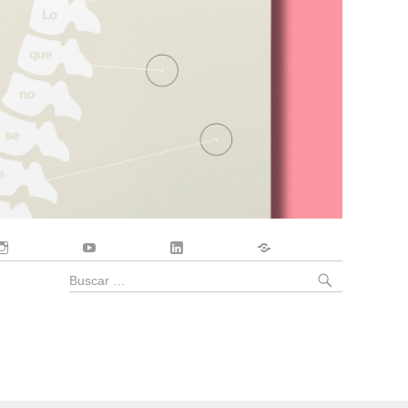
Instagram
YouTube
LinkedIn
Contacto
BUSCA
Buscar
por: