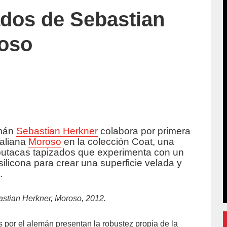
ados de Sebastian
roso
emán
Sebastian Herkner
colabora por primera
uccion/
taliana
Moroso
en la colección Coat, una
 butacas tapizados que experimenta con un
silicona para crear una superficie velada y
.
stian Herkner, Moroso, 2012.
 por el alemán presentan la robustez propia de la