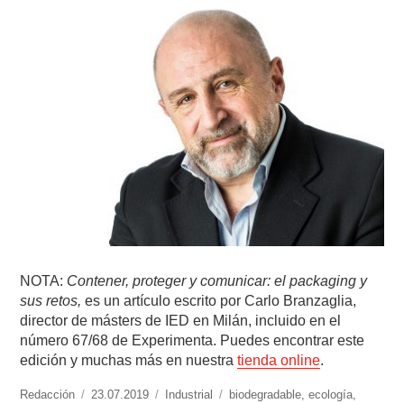
NOTA:
Contener, proteger y comunicar: el packaging y
sus retos,
es un artículo escrito por Carlo Branzaglia,
director de másters de IED en Milán, incluido en el
número 67/68 de Experimenta. Puedes encontrar este
edición y muchas más en nuestra
tienda online
.
https://www.experimenta.es/author/redaccion/
Redacción
Publicado
23.07.2019
Categorías
Industrial
Etiquetas
biodegradable
,
ecología
,