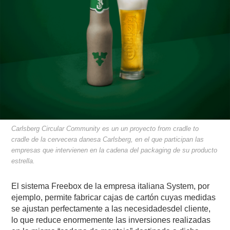
Carlsberg Circular Community es un un proyecto from cradle to
cradle de la cervecera danesa Carlsberg, en el que participan las
empresas que intervienen en la cadena del packaging de su producto
estrella.
El sistema Freebox de la empresa italiana System, por
ejemplo, permite fabricar cajas de cartón cuyas medidas
se ajustan perfectamente a las necesidadesdel cliente,
lo que reduce enormemente las inversiones realizadas