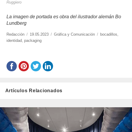
Ruggiero
La imagen de portada es obra del ilustrador alemán Bo
Lundberg
https://www.experimenta.es/author/redaccion/
Redacción
Publicado
19.05.2023
Categorías
Gráfica y Comunicación
Etiquetas
bocadillos
,
identidad
,
packaging
el
Artículos Relacionados