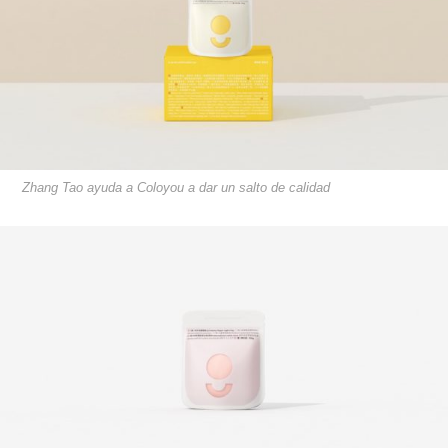
Zhang­ Tao ayuda a ​Coloyou a dar un salto de calidad